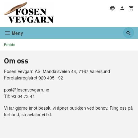
Gå
til
innholdet
Meny
Forside
Om oss
Fosen Vevgarn AS, Mandalsveien 44, 7167 Vallersund
Foretaksregistret 920 495 192
post@fosenvevgarn.no
Tlf: 93 04 73 44
Vi tar gjerne imot besøk, vi åpner butikken ved behov. Ring oss på
forhånd, så avtaler vi tid.