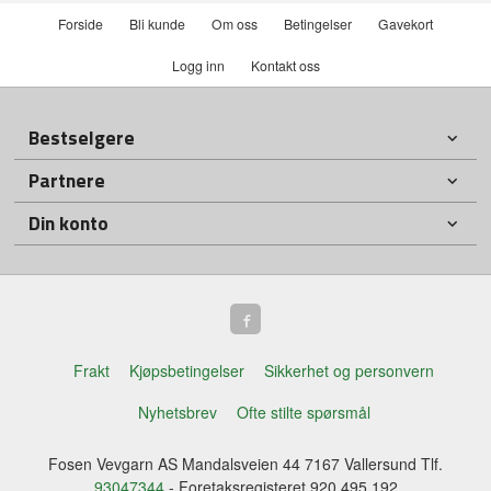
Forside
Bli kunde
Om oss
Betingelser
Gavekort
Logg inn
Kontakt oss
Bestselgere
Partnere
Din konto
Frakt
Kjøpsbetingelser
Sikkerhet og personvern
Nyhetsbrev
Ofte stilte spørsmål
Fosen Vevgarn AS Mandalsveien 44 7167 Vallersund Tlf.
93047344
- Foretaksregisteret 920 495 192