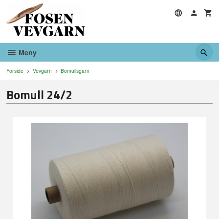
Gå
til
innholdet
Meny
Forside
Vevgarn
Bomullsgarn
Bomull 24/2