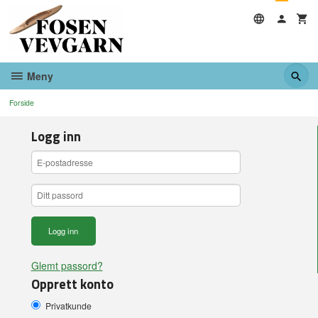
Gå
til
innholdet
Meny
Forside
Logg inn
Glemt passord?
Opprett konto
Privatkunde