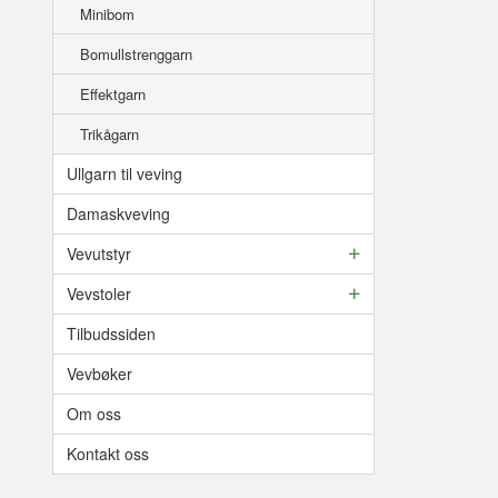
Minibom
Bomullstrenggarn
Effektgarn
Trikågarn
Ullgarn til veving
Damaskveving
Vevutstyr
Vevstoler
Tilbudssiden
Vevbøker
Om oss
Kontakt oss