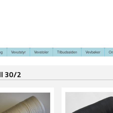
ng
Vevutstyr
Vevstoler
Tilbudssiden
Vevbøker
Om
l 30/2