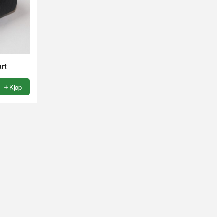
art
Kjøp