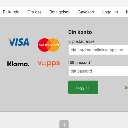
Bli kunde
Om oss
Betingelser
Gavekort
Logg inn
K
Din konto
E-postadresse
Ditt passord
G