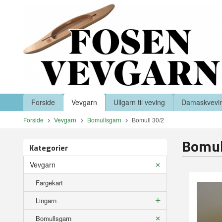
Gå
Lukk
til
innholdet
Produkter
Forside
Vevgarn
Ullgarn til veving
Damaskvevi
Forside
Vevgarn
Bomullsgarn
Bomull 30/2
Bomul
Kategorier
Vevgarn
Fargekart
Lingarn
Bomullsgarn