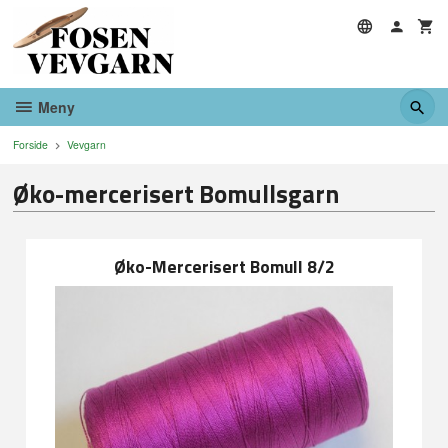
Gå
til
innholdet
Meny
Forside
Vevgarn
Øko-mercerisert Bomullsgarn
Øko-Mercerisert Bomull 8/2