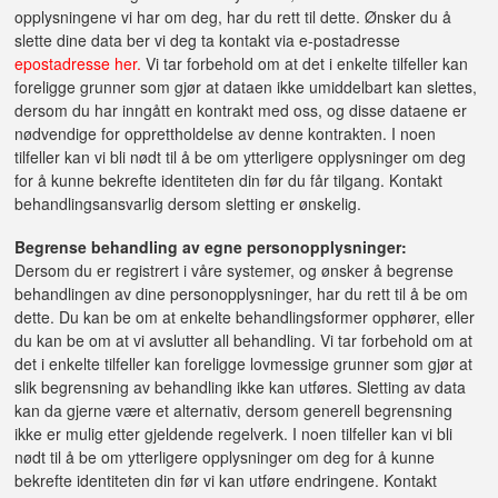
opplysningene vi har om deg, har du rett til dette. Ønsker du å
slette dine data ber vi deg ta kontakt via e-postadresse
epostadresse her.
Vi tar forbehold om at det i enkelte tilfeller kan
foreligge grunner som gjør at dataen ikke umiddelbart kan slettes,
dersom du har inngått en kontrakt med oss, og disse dataene er
nødvendige for opprettholdelse av denne kontrakten. I noen
tilfeller kan vi bli nødt til å be om ytterligere opplysninger om deg
for å kunne bekrefte identiteten din før du får tilgang. Kontakt
behandlingsansvarlig dersom sletting er ønskelig.
Begrense behandling av egne personopplysninger:
Dersom du er registrert i våre systemer, og ønsker å begrense
behandlingen av dine personopplysninger, har du rett til å be om
dette. Du kan be om at enkelte behandlingsformer opphører, eller
du kan be om at vi avslutter all behandling. Vi tar forbehold om at
det i enkelte tilfeller kan foreligge lovmessige grunner som gjør at
slik begrensning av behandling ikke kan utføres. Sletting av data
kan da gjerne være et alternativ, dersom generell begrensning
ikke er mulig etter gjeldende regelverk. I noen tilfeller kan vi bli
nødt til å be om ytterligere opplysninger om deg for å kunne
bekrefte identiteten din før vi kan utføre endringene. Kontakt