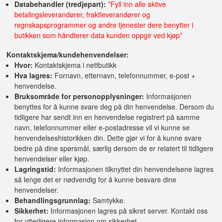
Databehandler (tredjepart):
*Fyll inn alle aktive
betalingsleverandører, fraktleverandører og
regnskapsprogrammer og andre tjenester dere benytter i
butikken som håndterer data kunden oppgir ved kjøp*
Kontaktskjema/kundehenvendelser:
Hvor:
Kontaktskjema i nettbutikk
Hva lagres:
Fornavn, etternavn, telefonnummer, e-post +
henvendelse.
Bruksområde for personopplysninger:
Informasjonen
benyttes for å kunne svare deg på din henvendelse. Dersom du
tidligere har sendt inn en henvendelse registrert på samme
navn, telefonnummer eller e-postadresse vil vi kunne se
henvendelseshistorikken din. Dette gjør vi for å kunne svare
bedre på dine spørsmål, særlig dersom de er relatert til tidligere
henvendelser eller kjøp.
Lagringstid:
Informasjonen tilknyttet din henvendelsene lagres
så lenge det er nødvendig for å kunne besvare dine
henvendelser.
Behandlingsgrunnlag:
Samtykke.
Sikkerhet:
Informasjonen lagres på sikret server. Kontakt oss
for ytterligere informasjon om sikkerhet.