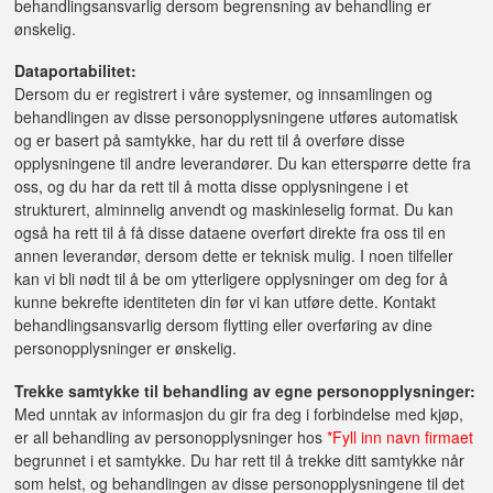
behandlingsansvarlig dersom begrensning av behandling er
ønskelig.
Dataportabilitet:
Dersom du er registrert i våre systemer, og innsamlingen og
behandlingen av disse personopplysningene utføres automatisk
og er basert på samtykke, har du rett til å overføre disse
opplysningene til andre leverandører. Du kan etterspørre dette fra
oss, og du har da rett til å motta disse opplysningene i et
strukturert, alminnelig anvendt og maskinleselig format. Du kan
også ha rett til å få disse dataene overført direkte fra oss til en
annen leverandør, dersom dette er teknisk mulig. I noen tilfeller
kan vi bli nødt til å be om ytterligere opplysninger om deg for å
kunne bekrefte identiteten din før vi kan utføre dette. Kontakt
behandlingsansvarlig dersom flytting eller overføring av dine
personopplysninger er ønskelig.
Trekke samtykke til behandling av egne personopplysninger:
Med unntak av informasjon du gir fra deg i forbindelse med kjøp,
er all behandling av personopplysninger hos
*Fyll inn navn firmaet
begrunnet i et samtykke. Du har rett til å trekke ditt samtykke når
som helst, og behandlingen av disse personopplysningene til det