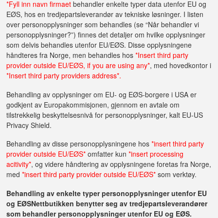
*Fyll inn navn firmaet
behandler enkelte typer data utenfor EU og
EØS, hos en tredjepartsleverandør av tekniske løsninger. I listen
over personopplysninger som behandles (se “Når behandler vi
personopplysninger?”) finnes det detaljer om hvilke opplysninger
som delvis behandles utenfor EU/EØS. Disse opplysningene
håndteres fra Norge, men behandles hos
*Insert third party
provider outside EU/EØS, if you are using any*
, med hovedkontor i
*Insert third party providers address*.
Behandling av opplysninger om EU- og EØS-borgere i USA er
godkjent av Europakommisjonen, gjennom en avtale om
tilstrekkelig beskyttelsesnivå for personopplysninger, kalt EU-US
Privacy Shield.
Behandling av disse personopplysningene hos
*insert third party
provider outside EU/EØS*
omfatter kun
*insert processing
acitivity*
, og videre håndtering av opplysningene foretas fra Norge,
med
*insert third party provider outside EU/EØS*
som verktøy.
Behandling av enkelte typer personopplysninger utenfor EU
og EØS
Nettbutikken benytter seg av tredjepartsleverandører
som behandler personopplysninger utenfor EU og EØS.