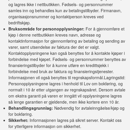
og lagres ikke i nettbutikken. Fødsels- og personnummer
samles inn og behandles kun av betalingstilbyder. Firmanavn,
organisasjonsnummer og kontaktperson kreves ved
bedriftskjøp.
Bruksområde for personopplysninger:
For å gjennomføre et
kjøp i denne nettbutikken kreves navn, adresse og
kontaktinformasjon for gjennomføring av betaling og sending av
varer, samt utsendelse av faktura der det er valgt.
Kontaktopplysningene kan også benyttes for å kontakte kjøper i
forbindelse med kjøpet. Fødsels- og personnummer benyttes av
finansieringstilbyder for å kunne utføre en kredittsjekk i
forbindelse med bruk av faktura og finansieringstjenester.
Informasjonen vil også benyttes til regnskapsformål.Lagringstid:
Personopplysningene lagres i henhold til Lov om bokføring, og
normalt i 10 år etter utgangen av regnskapsåret. Dersom avtale
om ekstra garanti på varen er inngått vil opplysningene lagres
så lenge garantien er gjeldende, men ikke kortere enn 10 år.
Behandlingsgrunnlag:
Nødvendig for avtaleinngåelse/kjøp og
for bokføring.
Sikkerhet:
Informasjonen lagres på sikret server. Kontakt oss
for ytterligere informasjon om sikkerhet.