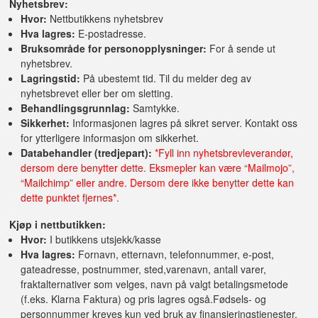
Nyhetsbrev:
Hvor:
Nettbutikkens nyhetsbrev
Hva lagres:
E-postadresse.
Bruksområde for personopplysninger:
For å sende ut
nyhetsbrev.
Lagringstid:
På ubestemt tid. Til du melder deg av
nyhetsbrevet eller ber om sletting.
Behandlingsgrunnlag:
Samtykke.
Sikkerhet:
Informasjonen lagres på sikret server. Kontakt oss
for ytterligere informasjon om sikkerhet.
Databehandler (tredjepart):
*Fyll inn nyhetsbrevleverandør,
dersom dere benytter dette. Eksmepler kan være “Mailmojo”,
“Mailchimp” eller andre. Dersom dere ikke benytter dette kan
dette punktet fjernes*.
Kjøp i nettbutikken:
Hvor:
I butikkens utsjekk/kasse
Hva lagres:
Fornavn, etternavn, telefonnummer, e-post,
gateadresse, postnummer, sted,varenavn, antall varer,
fraktalternativer som velges, navn på valgt betalingsmetode
(f.eks. Klarna Faktura) og pris lagres også.Fødsels- og
personnummer kreves kun ved bruk av finansieringstjenester,