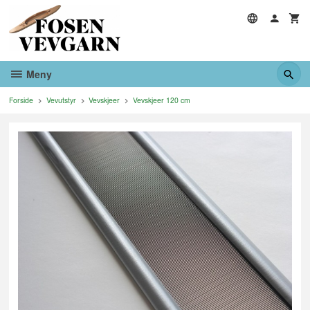
Gå
til
innholdet
Meny
Forside
Vevutstyr
Vevskjeer
Vevskjeer 120 cm