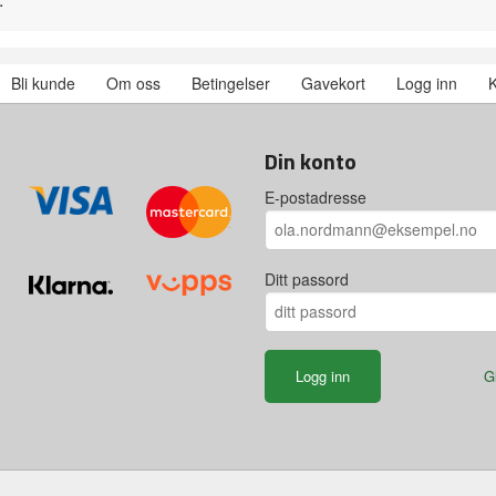
Bli kunde
Om oss
Betingelser
Gavekort
Logg inn
K
Din konto
E-postadresse
Ditt passord
G