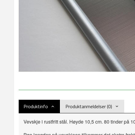
Produktinfo
Produktanmeldelser (0)
Vevskje i rustfritt stål. Høyde 10,5 cm. 80 tinder på
Pga lengden på vevskjeen tilkommer det ekstra frakt