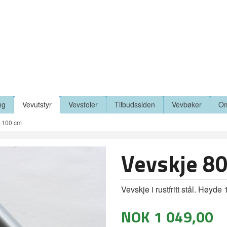
ng
Vevutstyr
Vevstoler
Tilbudssiden
Vevbøker
Om
0 100 cm
Vevskje 8
Vevskje i rustfritt stål. Høyd
NOK
1 049,00