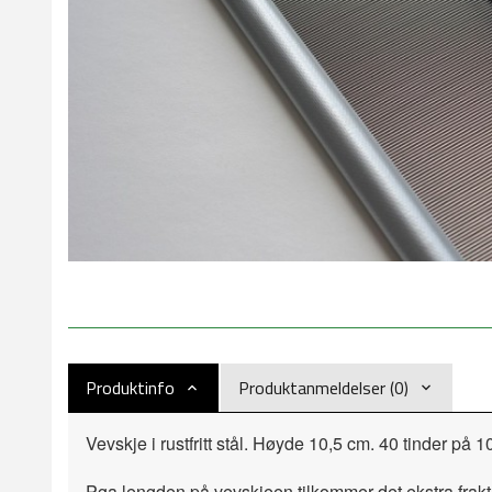
Produktinfo
Produktanmeldelser (0)
Vevskje i rustfritt stål. Høyde 10,5 cm. 40 tinder på
Pga lengden på vevskjeen tilkommer det ekstra frakt