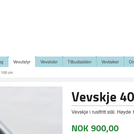
ng
Vevutstyr
Vevstoler
Tilbudssiden
Vevbøker
Om
0 100 cm
Vevskje 4
Vevskje i rustfritt stål. Høyd
NOK
900,00