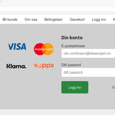
Bli kunde
Om oss
Betingelser
Gavekort
Logg inn
K
Din konto
E-postadresse
Ditt passord
G