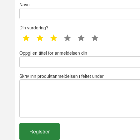
Navn
Din vurdering?
1 star
2 star
3 star
4 star
5 star
6 star
Oppgi en tittel for anmeldelsen din
Skriv inn produktanmeldelsen i feltet under