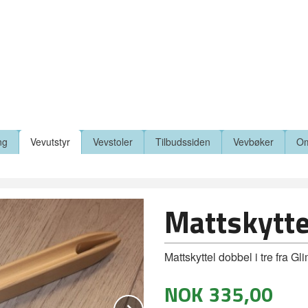
ng
Vevutstyr
Vevstoler
Tilbudssiden
Vevbøker
Om
Mattskytte
Mattskyttel dobbel i tre fra Gl
NOK
335,00
Next