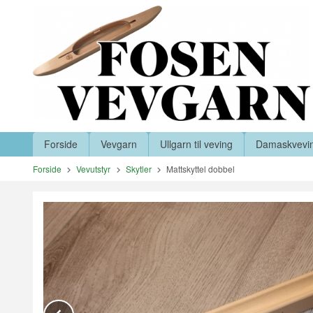
Gå
Lukk
til
innholdet
Produkter
Forside
Vevgarn
Ullgarn til veving
Damaskvevi
Forside
Vevutstyr
Skytler
Mattskyttel dobbel
Prev