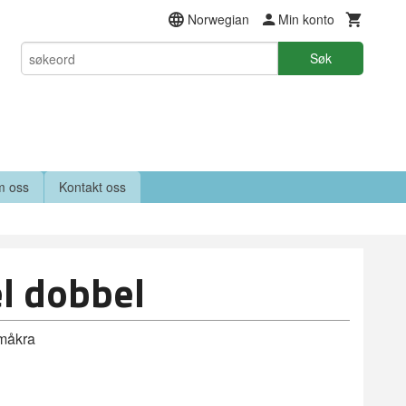
Norwegian
Min konto
Søk
 oss
Kontakt oss
l dobbel
imåkra