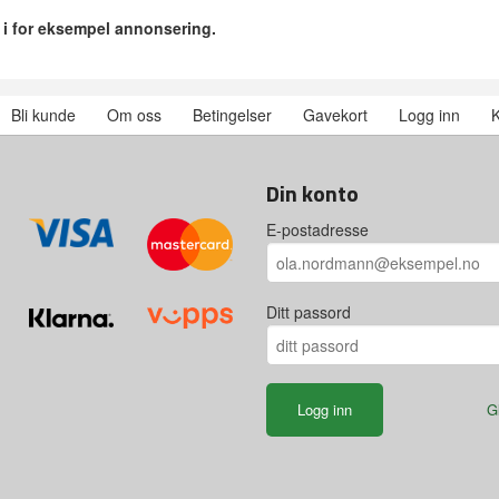
r i for eksempel annonsering.
Bli kunde
Om oss
Betingelser
Gavekort
Logg inn
K
Din konto
E-postadresse
Ditt passord
G