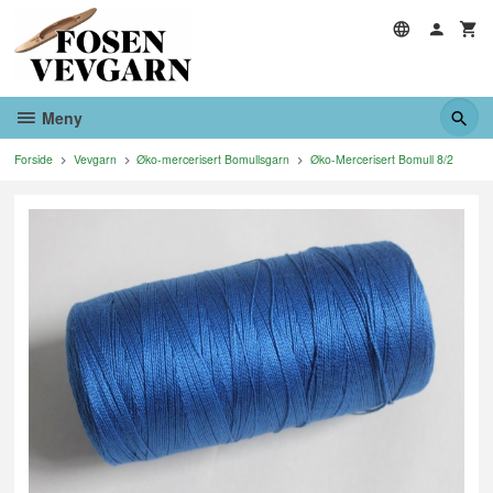
Gå
til
innholdet
Meny
Forside
Vevgarn
Øko-mercerisert Bomullsgarn
Øko-Mercerisert Bomull 8/2