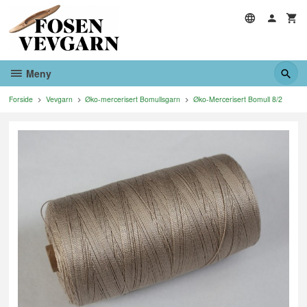
Gå
til
innholdet
Meny
Forside
Vevgarn
Øko-mercerisert Bomullsgarn
Øko-Mercerisert Bomull 8/2