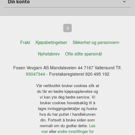
Din konto
Frakt
Kjøpsbetingelser
Sikkerhet og personvern
Nyhetsbrev
Ofte stilte spørsmål
Fosen Vevgarn AS Mandalsveien 44 7167 Vallersund Tlf.
93047344
- Foretaksregisteret 920 495 192
Vår nettbutikk bruker cookies slik at
du får en bedre kjøpsopplevelse og
vi kan yte deg bedre service. Vi
bruker cookies hovedsaklig til å
lagre innloggingsdetaljer og huske
hva du har puttet i handlekurven
din. Fortsett å bruke siden som
normalt om du godtar dette.
Les
mer
eller
endre innstillinger for