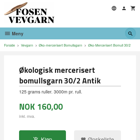
Gå
til
innholdet
Meny
Forside
Vevgarn
Øko-mercerisert Bomullsgarn
Øko-Mercerisert Bomull 30/2
Økologisk mercerisert
bomullsgarn 30/2 Antik
125 grams ruller. 3000m pr. rull.
NOK
160,00
inkl. mva.
Kjøp
Ønskeliste