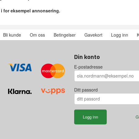
r i for eksempel annonsering.
Bli kunde
Om oss
Betingelser
Gavekort
Logg inn
K
Din konto
E-postadresse
Ditt passord
G