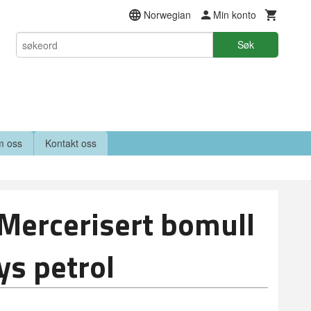
Norwegian
Min konto
Søk
 oss
Kontakt oss
Mercerisert bomull
ys petrol