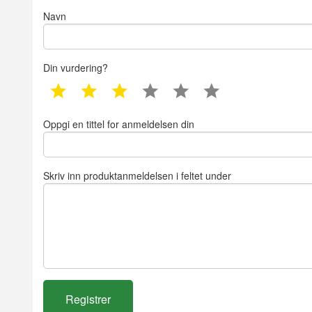
Navn
Din vurdering?
1 star
2 star
3 star
4 star
5 star
6 star
Oppgi en tittel for anmeldelsen din
Skriv inn produktanmeldelsen i feltet under