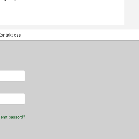
ontakt oss
lemt passord?