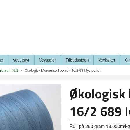
ng
Vevutstyr
Vevstoler
Tilbudssiden
Vevbøker
Om
Bomull 16/2
Økologisk Mercerisert bomull 16/2 689 lys petrol
Økologisk 
16/2 689 l
Rull på 250 gram 13.000m/kg