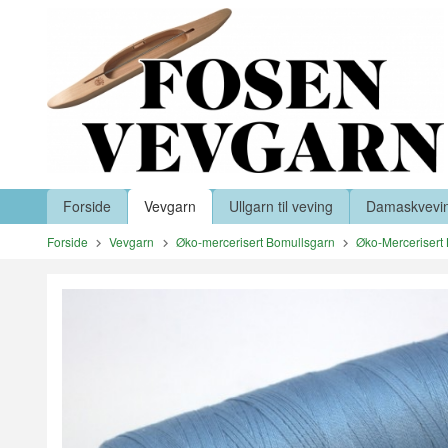
Gå
Lukk
til
innholdet
Produkter
Forside
Vevgarn
Ullgarn til veving
Damaskvevi
Forside
Vevgarn
Øko-mercerisert Bomullsgarn
Øko-Mercerisert 