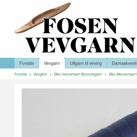
Gå
Lukk
til
innholdet
Produkter
Forside
Vevgarn
Ullgarn til veving
Damaskvevi
Forside
Vevgarn
Øko-mercerisert Bomullsgarn
Øko-Mercerisert 