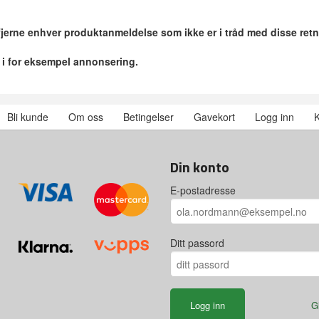
 fjerne enhver produktanmeldelse som ikke er i tråd med disse retn
r i for eksempel annonsering.
Bli kunde
Om oss
Betingelser
Gavekort
Logg inn
K
Din konto
E-postadresse
Ditt passord
G