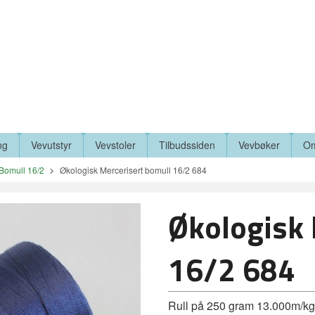
ng
Vevutstyr
Vevstoler
Tilbudssiden
Vevbøker
Om
Bomull 16/2
Økologisk Mercerisert bomull 16/2 684
Økologisk 
16/2 684
Rull på 250 gram 13.000m/kg