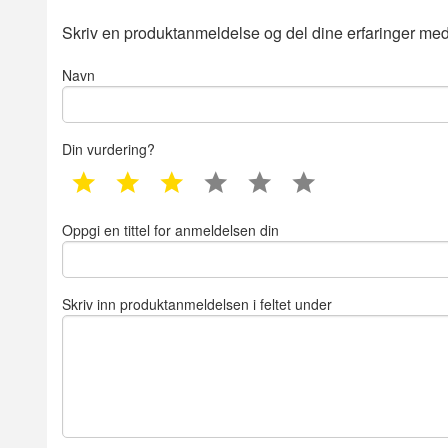
Skriv en produktanmeldelse og del dine erfaringer med
Navn
Din vurdering?
1 star
2 star
3 star
4 star
5 star
6 star
Oppgi en tittel for anmeldelsen din
Skriv inn produktanmeldelsen i feltet under