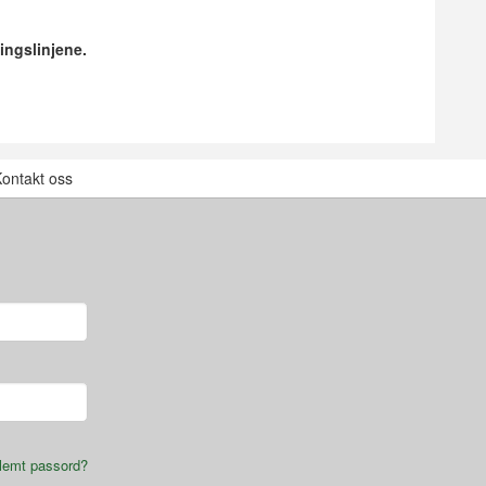
ingslinjene.
ontakt oss
lemt passord?