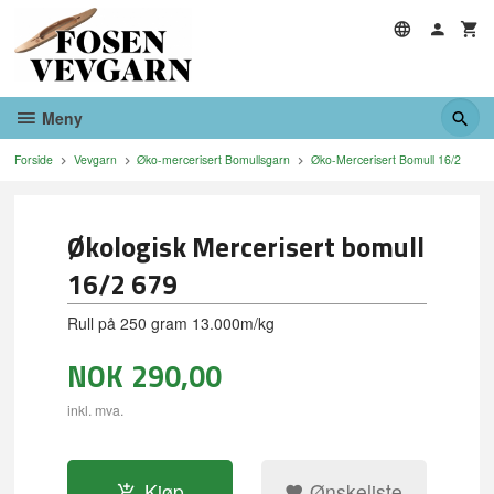
Gå
til
innholdet
Meny
Forside
Vevgarn
Øko-mercerisert Bomullsgarn
Øko-Mercerisert Bomull 16/2
Økologisk Mercerisert bomull
16/2 679
Rull på 250 gram 13.000m/kg
NOK
290,00
inkl. mva.
Kjøp
Ønskeliste