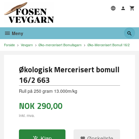
Gå
til
innholdet
Meny
Forside
Vevgarn
Øko-mercerisert Bomullsgarn
Øko-Mercerisert Bomull 16/2
Økologisk Mercerisert bomull
16/2 663
Rull på 250 gram 13.000m/kg
NOK
290,00
inkl. mva.
Kjøp
Ønskeliste