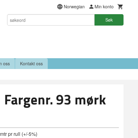
Norwegian
Min konto
Søk
 oss
Kontakt oss
 Fargenr. 93 mørk
tr pr rull (+/-5%)