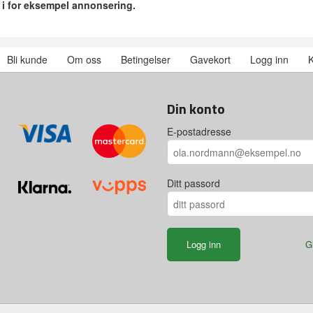
r i for eksempel annonsering.
Bli kunde
Om oss
Betingelser
Gavekort
Logg inn
K
Din konto
E-postadresse
Ditt passord
G