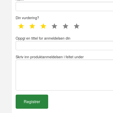
Din vurdering?
1 star
2 star
3 star
4 star
5 star
6 star
Oppgi en tittel for anmeldelsen din
Skriv inn produktanmeldelsen i feltet under