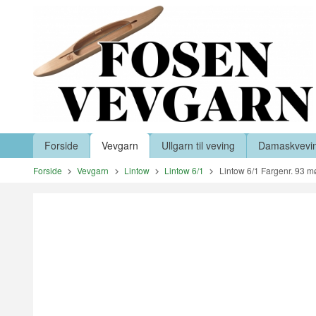
Gå
Lukk
til
innholdet
Produkter
Forside
Vevgarn
Ullgarn til veving
Damaskvevi
Forside
Vevgarn
Lintow
Lintow 6/1
Lintow 6/1 Fargenr. 93 m