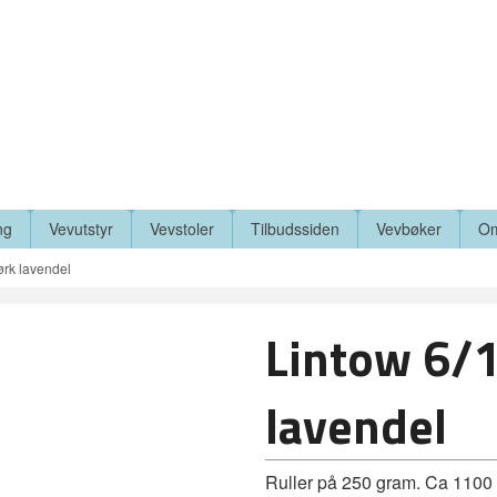
ng
Vevutstyr
Vevstoler
Tilbudssiden
Vevbøker
Om
ørk lavendel
Lintow 6/1
lavendel
Ruller på 250 gram. Ca 1100 m