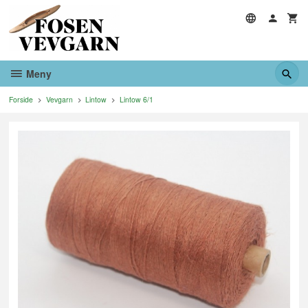
Gå
til
innholdet
Meny
Forside
Vevgarn
Lintow
Lintow 6/1