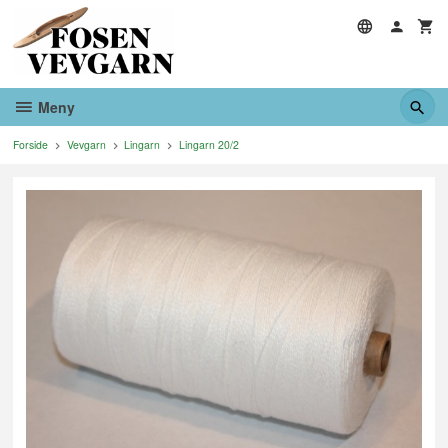
Gå
til
innholdet
Meny
Forside
Vevgarn
Lingarn
Lingarn 20/2