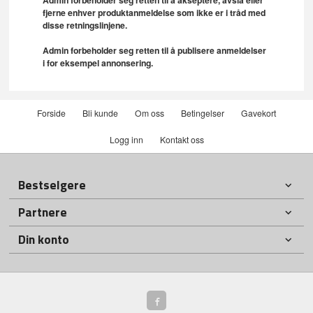
Admin forbeholder seg retten til å akseptere, avslå eller
fjerne enhver produktanmeldelse som ikke er i tråd med
disse retningslinjene.
Admin forbeholder seg retten til å publisere anmeldelser
i for eksempel annonsering.
Forside
Bli kunde
Om oss
Betingelser
Gavekort
Logg inn
Kontakt oss
Bestselgere
Partnere
Din konto