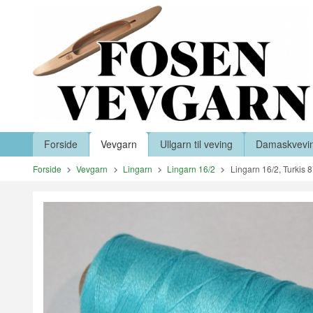
Gå
Lukk
til
innholdet
Produkter
Forside
Vevgarn
Ullgarn til veving
Damaskvevi
Forside
Vevgarn
Lingarn
Lingarn 16/2
Lingarn 16/2, Turkis 