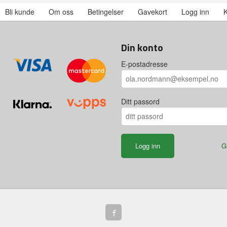
Bli kunde
Om oss
Betingelser
Gavekort
Logg inn
K
Din konto
E-postadresse
Ditt passord
G