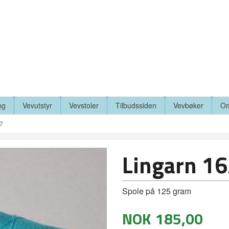
ng
Vevutstyr
Vevstoler
Tilbudssiden
Vevbøker
Om
87
Lingarn 16
Spole på 125 gram
NOK
185,00