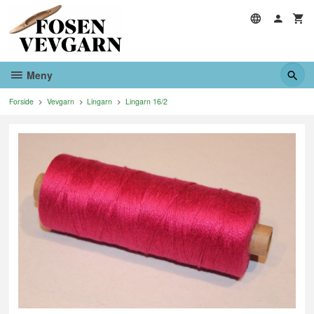
Gå
til
innholdet
Meny
Forside
Vevgarn
Lingarn
Lingarn 16/2