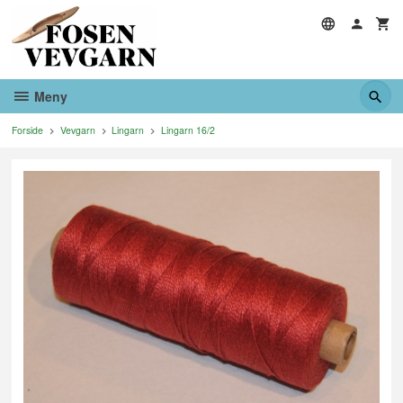
Gå
til
innholdet
Meny
Forside
Vevgarn
Lingarn
Lingarn 16/2