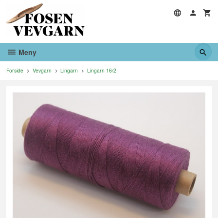
Gå
til
innholdet
Meny
Forside
Vevgarn
Lingarn
Lingarn 16/2