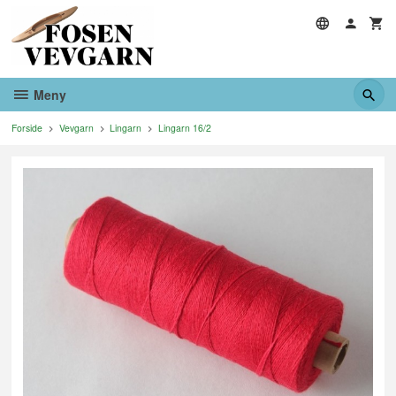
Gå
til
innholdet
Meny
Forside
Vevgarn
Lingarn
Lingarn 16/2