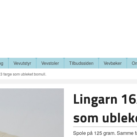
ng
Vevutstyr
Vevstoler
Tilbudssiden
Vevbøker
Om
3 farge som ubleket bomull.
Lingarn 16
som ubleke
Spole på 125 gram. Samme fa