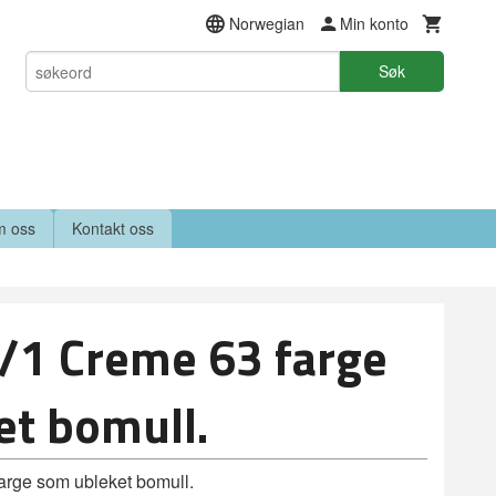
Norwegian
Min konto
Søk
 oss
Kontakt oss
/1 Creme 63 farge
t bomull.
rge som ubleket bomull.