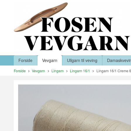
Gå
Lukk
til
innholdet
Produkter
Forside
Vevgarn
Ullgarn til veving
Damaskvevi
Forside
Vevgarn
Lingarn
Lingarn 16/1
Lingarn 16/1 Creme 6