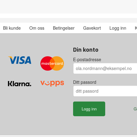
Bli kunde
Om oss
Betingelser
Gavekort
Logg inn
K
Din konto
E-postadresse
Ditt passord
G