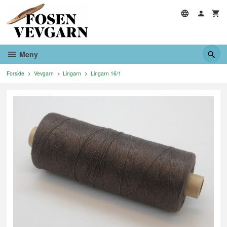
Gå
til
innholdet
Meny
Forside
Vevgarn
Lingarn
Lingarn 16/1