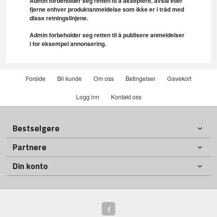
Admin forbeholder seg retten til å akseptere, avslå eller
fjerne enhver produktanmeldelse som ikke er i tråd med
disse retningslinjene.
Admin forbeholder seg retten til å publisere anmeldelser
i for eksempel annonsering.
Forside
Bli kunde
Om oss
Betingelser
Gavekort
Logg inn
Kontakt oss
Bestselgere
Partnere
Din konto