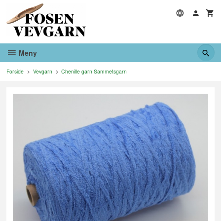
Gå
til
innholdet
Meny
Forside
Vevgarn
Chenille garn Sammetsgarn