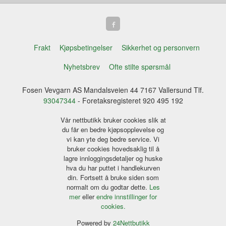
Frakt
Kjøpsbetingelser
Sikkerhet og personvern
Nyhetsbrev
Ofte stilte spørsmål
Fosen Vevgarn AS Mandalsveien 44 7167 Vallersund Tlf.
93047344
- Foretaksregisteret 920 495 192
Vår nettbutikk bruker cookies slik at
du får en bedre kjøpsopplevelse og
vi kan yte deg bedre service. Vi
bruker cookies hovedsaklig til å
lagre innloggingsdetaljer og huske
hva du har puttet i handlekurven
din. Fortsett å bruke siden som
normalt om du godtar dette.
Les
mer
eller
endre innstillinger for
cookies.
Powered by
24Nettbutikk