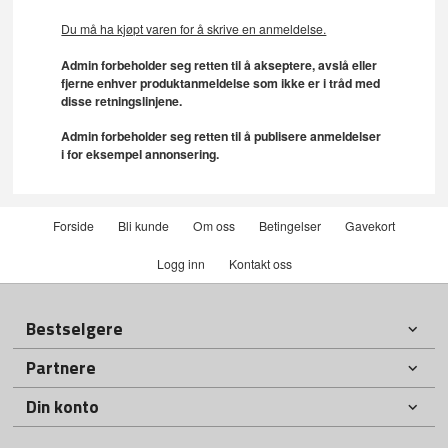
Du må ha kjøpt varen for å skrive en anmeldelse.
Admin forbeholder seg retten til å akseptere, avslå eller
fjerne enhver produktanmeldelse som ikke er i tråd med
disse retningslinjene.
Admin forbeholder seg retten til å publisere anmeldelser
i for eksempel annonsering.
Forside
Bli kunde
Om oss
Betingelser
Gavekort
Logg inn
Kontakt oss
Bestselgere
Partnere
Din konto