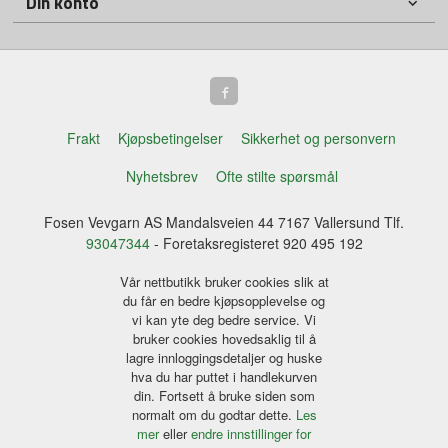
Din konto
Frakt
Kjøpsbetingelser
Sikkerhet og personvern
Nyhetsbrev
Ofte stilte spørsmål
Fosen Vevgarn AS Mandalsveien 44 7167 Vallersund Tlf.
93047344
- Foretaksregisteret 920 495 192
Vår nettbutikk bruker cookies slik at
du får en bedre kjøpsopplevelse og
vi kan yte deg bedre service. Vi
bruker cookies hovedsaklig til å
lagre innloggingsdetaljer og huske
hva du har puttet i handlekurven
din. Fortsett å bruke siden som
normalt om du godtar dette.
Les
mer
eller
endre innstillinger for