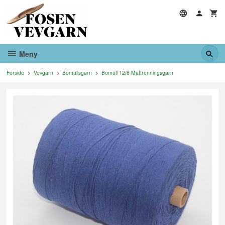
Gå
til
innholdet
Meny
Forside
Vevgarn
Bomullsgarn
Bomull 12/6 Mattrenningsgarn