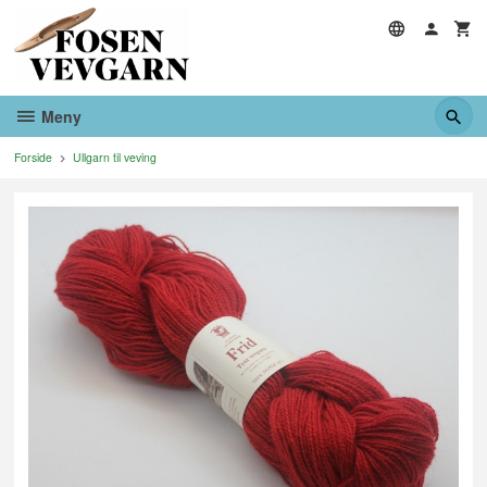
Gå
til
innholdet
Meny
Forside
Ullgarn til veving