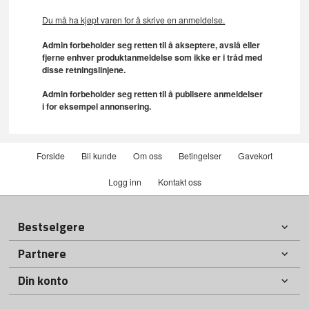
Du må ha kjøpt varen for å skrive en anmeldelse.
Admin forbeholder seg retten til å akseptere, avslå eller
fjerne enhver produktanmeldelse som ikke er i tråd med
disse retningslinjene.
Admin forbeholder seg retten til å publisere anmeldelser
i for eksempel annonsering.
Forside
Bli kunde
Om oss
Betingelser
Gavekort
Logg inn
Kontakt oss
Bestselgere
Partnere
Din konto