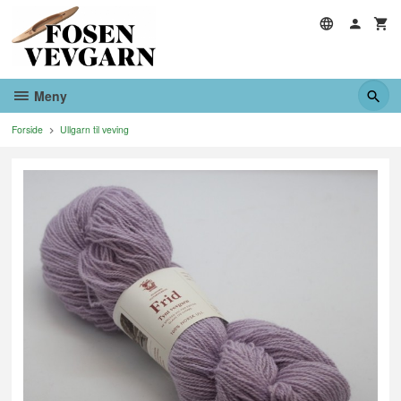
Gå
til
innholdet
Meny
Forside
Ullgarn til veving