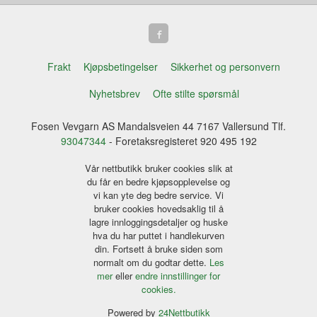
Frakt
Kjøpsbetingelser
Sikkerhet og personvern
Nyhetsbrev
Ofte stilte spørsmål
Fosen Vevgarn AS Mandalsveien 44 7167 Vallersund Tlf.
93047344
- Foretaksregisteret 920 495 192
Vår nettbutikk bruker cookies slik at
du får en bedre kjøpsopplevelse og
vi kan yte deg bedre service. Vi
bruker cookies hovedsaklig til å
lagre innloggingsdetaljer og huske
hva du har puttet i handlekurven
din. Fortsett å bruke siden som
normalt om du godtar dette.
Les
mer
eller
endre innstillinger for
cookies.
Powered by
24Nettbutikk