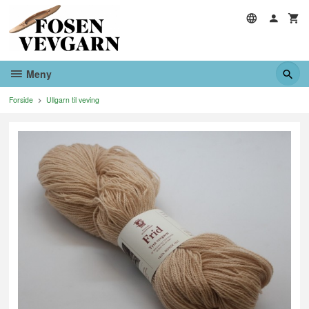
Gå
til
innholdet
Meny
Forside
Ullgarn til veving